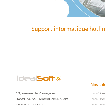
Support informatique hotline
Nos so
10, avenue de Rouargues
ImmOpen
34980 Saint-Clément-de-Rivière
ImmOpen 
Tél : 04 67 66 00 22
ImmOpen