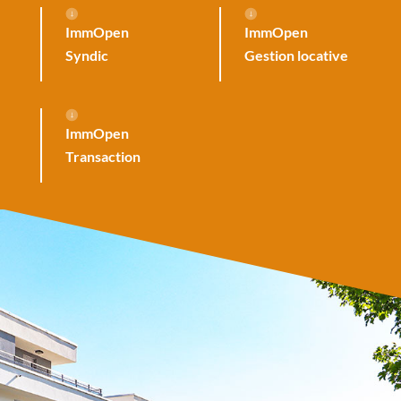
ImmOpen
ImmOpen
Syndic
Gestion locative
ImmOpen
Transaction